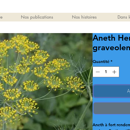
re
Nos publications
Nos histoires
Dans l
Aneth He
graveolen
Quantité
*
A
Aneth à fort rendem