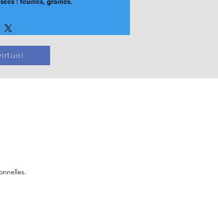
isées : feuilles, graines.
irtuel
onnelles.