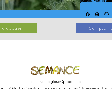
graines. Parties util
 d'accueil
Comptoir v
semancebelgique@proton.me
ar SEMANCE - Comptoir Bruxellois de Semences Citoyennes et Traditi