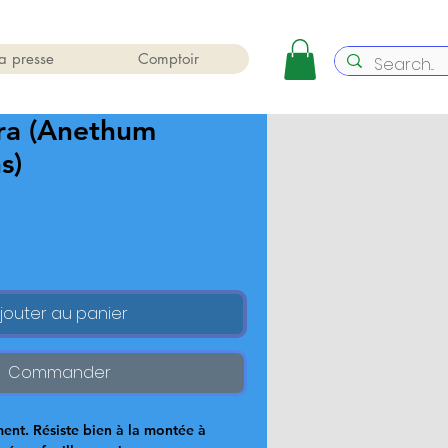
a presse
Comptoir
ra (Anethum
s)
jouter au panier
Commander
ent. Résiste bien à la montée à 