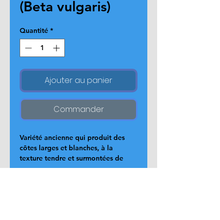
(Beta vulgaris)
Quantité
*
Ajouter au panier
Commander
Variété ancienne qui produit des 
côtes larges et blanches, à la 
texture tendre et surmontées de 
feuilles allongées de couleur vert 
clair. Bisanuelle, ne produit ses 
semences que la deuxième année. 
Très résistante au froid de l'hiver.
Page d'accueil