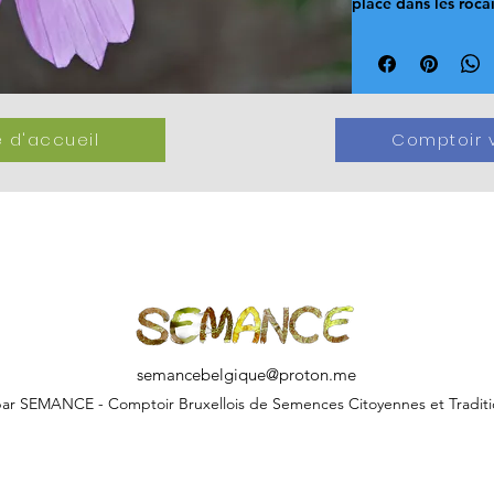
place dans les rocai
 d'accueil
Comptoir v
semancebelgique@proton.me
ar SEMANCE - Comptoir Bruxellois de Semences Citoyennes et Traditi