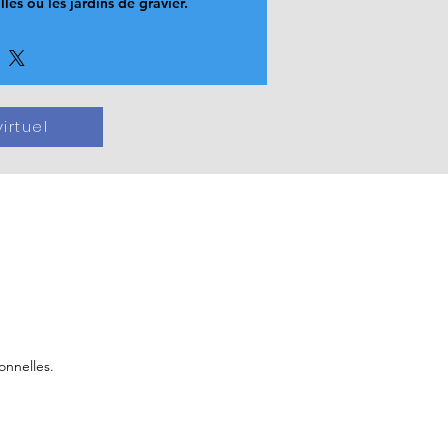
lles ou les jardins de gravier.
irtuel
onnelles.