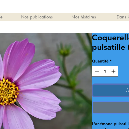
re
Nos publications
Nos histoires
Dans l
Coquerel
pulsatille 
Quantité
*
A
L'anémone pulsatill