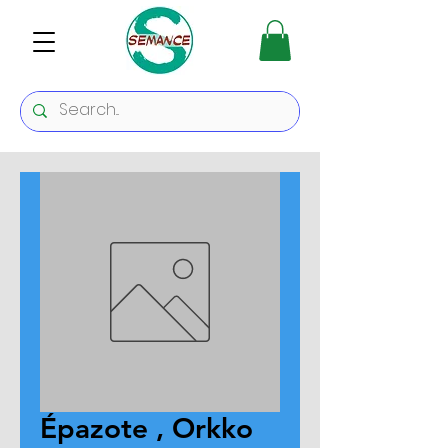
Épazote , Orkko