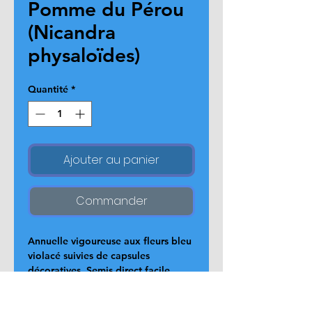
Pomme du Pérou
(Nicandra
physaloïdes)
Quantité
*
Ajouter au panier
Commander
Annuelle vigoureuse aux fleurs bleu 
violacé suivies de capsules 
décoratives. Semis direct facile. 
Intéressante en massif naturel. 
Capsules en forme de lanternes 