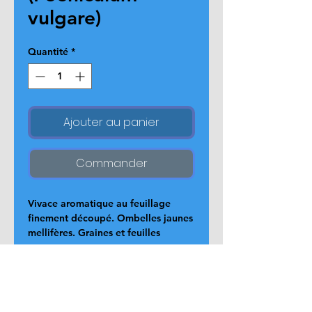
vulgare)
Quantité
*
Ajouter au panier
Commander
Vivace aromatique au feuillage 
finement découpé. Ombelles jaunes 
mellifères. Graines et feuilles 
utilisées en cuisine et phytothérapie. 
Préfère sols drainés et exposition 
ensoleillée.