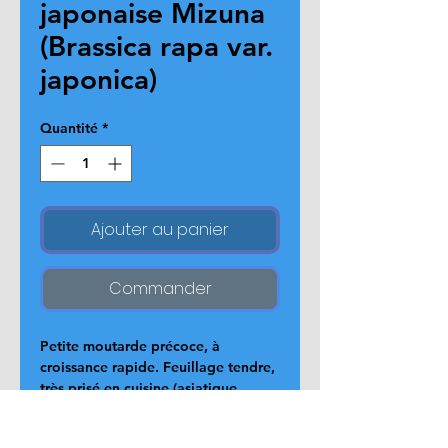
japonaise Mizuna
(Brassica rapa var.
japonica)
Quantité
*
Ajouter au panier
Commander
Petite moutarde précoce, à 
croissance rapide. Feuillage tendre, 
très prisé en cuisine (asiatique 
notamment japonaise). Idéale pour 
une culture de début de printemps 