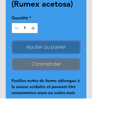
(Rumex acetosa)
Quantité
*
Ajouter au panier
Commander
Feuilles vertes de forme oblongue à 
la saveur acidulée et pouvant être 
consommées crues ou cuites mais 
avec modération, car l’oseille est 
riche en acide oxalique.
Page d'accueil