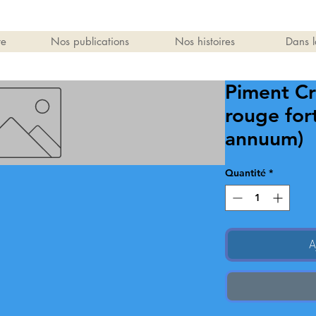
re
Nos publications
Nos histoires
Dans l
Piment Cr
rouge for
annuum)
Quantité
*
A