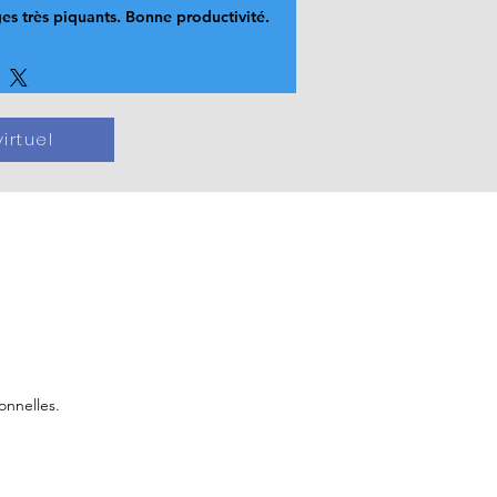
ges très piquants. Bonne productivité.
irtuel
onnelles.