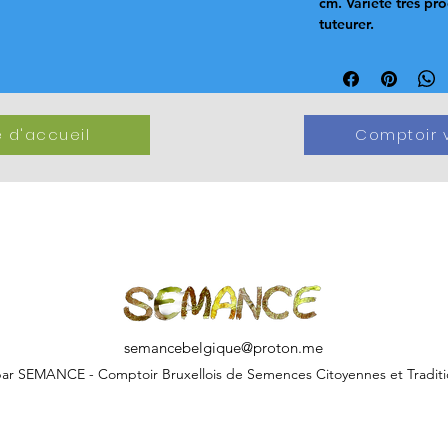
cm. Variété très pr
tuteurer.
 d'accueil
Comptoir v
semancebelgique@proton.me
ar SEMANCE - Comptoir Bruxellois de Semences Citoyennes et Traditi