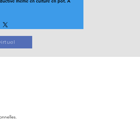
oductive même en culture en pot. A 
irtuel
onnelles.