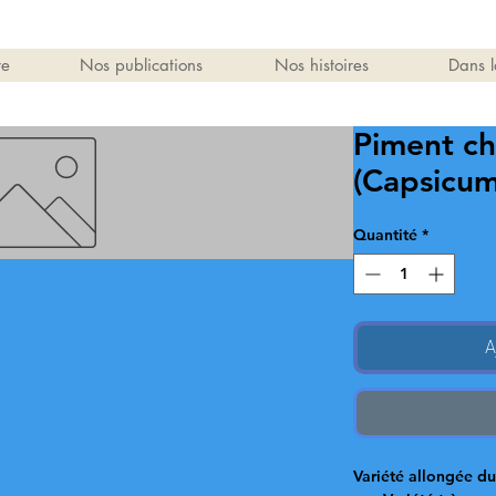
re
Nos publications
Nos histoires
Dans l
Piment ch
(Capsicu
Quantité
*
A
Variété allongée du