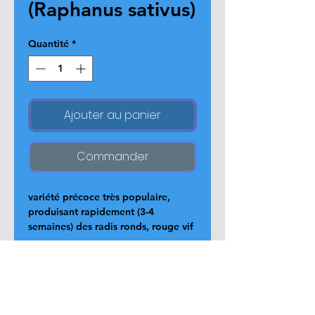
(Raphanus sativus)
Quantité
*
Ajouter au panier
Commander
variété précoce très populaire,
produisant rapidement (3-4
semaines) des radis ronds, rouge vif
avec une chair blanche croquante et
savoureuse. Idéal pour les jardiniers
débutants, il se cultive facilement
du printemps à l'automne, avec peu
de feuillage, ce qui concentre
Page d'accueil
l'énergie sur la racine