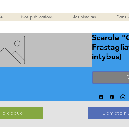
re
Nos publications
Nos histoires
Dans l
Scarole "
Frastagli
intybus)
R
 d'accueil
Comptoir v