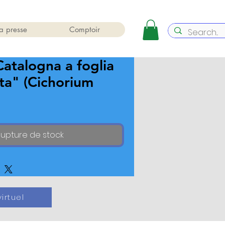
a presse
Comptoir
Catalogna a foglia
ata" (Cichorium
upture de stock
irtuel