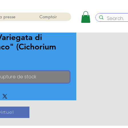
a presse
Comptoir
Variegata di
nco" (Cichorium
upture de stock
irtuel