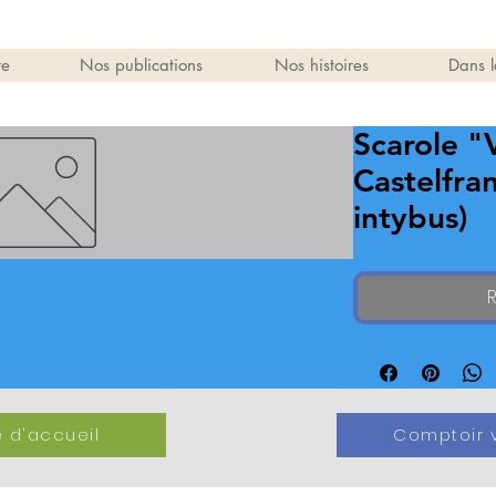
re
Nos publications
Nos histoires
Dans l
Scarole "
Castelfra
intybus)
R
 d'accueil
Comptoir v