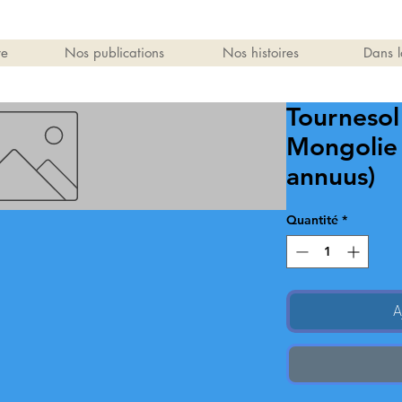
re
Nos publications
Nos histoires
Dans l
Tournesol
Mongolie 
annuus)
Quantité
*
A