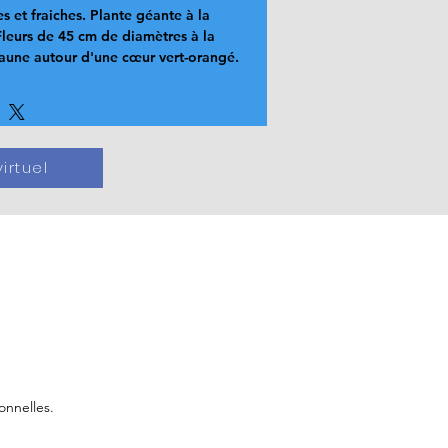
es et fraiches. Plante géante à la 
Fleurs de 45 cm de diamètres à la 
jaune autour d'une cœur vert-orangé.
irtuel
onnelles.